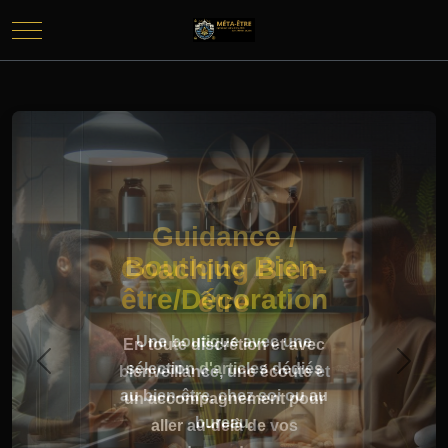
Mobile Menu Toggle
Guidance /
Coaching Bien-
être
En toute discrétion et avec
bienveillance, une écoute et
Previous
Next
un accompagnement pour
aller au-delà de vos