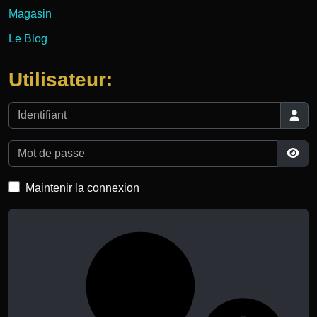
Magasin
Le Blog
Utilisateur:
Identifiant
Mot de passe
Affi
Maintenir la connexion